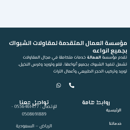
مؤسسة العمال المتقدمة لمقاولات الشبواك
بجميع انواعه
تقدم مؤسسة
العمالة
خدمات متكاملة في مجال المقاولات
تشمل تنفيذ الشبوك بجميع أنواعها، قلع وتوريد وغرس النخيل،
توريد وتركيب الحجر الطبيعي وأعمال التراث
W
P
h
h
a
o
t
n
روابط هامة
تواصل معنا
s
e
للإتصال : 0536461477 -
a
-
الرئيسية
p
a
0508691889
p
l
t
خدماتنا
الرياض – السعودية