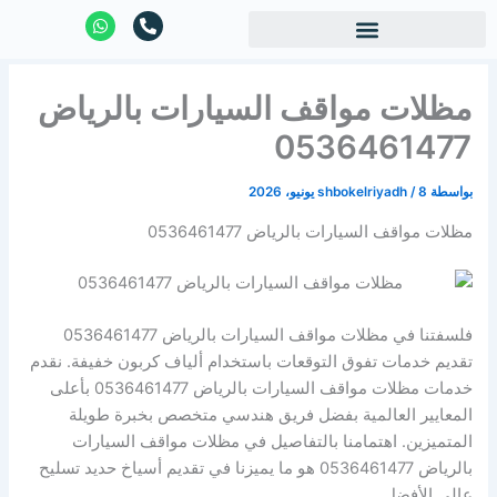
خطي
W
P
h
h
لى
a
o
لمحتوى
t
n
s
e
مظلات مواقف السيارات بالرياض
a
-
p
a
p
l
0536461477
t
بواسطة
8 يونيو، 2026
/
shbokelriyadh
مظلات مواقف السيارات بالرياض 0536461477
فلسفتنا في مظلات مواقف السيارات بالرياض 0536461477
تقديم خدمات تفوق التوقعات باستخدام ألياف كربون خفيفة. نقدم
خدمات مظلات مواقف السيارات بالرياض 0536461477 بأعلى
المعايير العالمية بفضل فريق هندسي متخصص بخبرة طويلة
المتميزين. اهتمامنا بالتفاصيل في مظلات مواقف السيارات
بالرياض 0536461477 هو ما يميزنا في تقديم أسياخ حديد تسليح
عالي الأفضل.