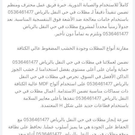
كاملاً للاستخدام والصيانة الدورية. خبرة فريق عمل محترف ومنظم
تضمن تنفيذاً دقيقاً لـ مظلات في حي النفل بالرياض 0536461477
باستخدام خامات معالجة ضد الأشعة فوق البنفسجية المناسبة. نعد
جدولاً زمنياً محدداً لمشروع مظلات في حي النفل بالرياض
0536461477 ونلتزم به تماماً دون تأخير.
مقارنة أنواع المظلات وجودة الخشب المضغوط عالي الكثافة
نضمن لعملائنا في مظلات في حي النفل بالرياض 0536461477
حماية وأمان على أعلى مستوى بفضل استخدامنا لـ خشب الجوز
الداكن الأفضل في السوق. نحرص في مظلات في حي النفل
بالرياض 0536461477 على استخدام ألواح MDF عالية الكثافة
ذات سماكات مناسبة تضمن الاستدامة. أعمال مظلات في حي
النفل بالرياض 0536461477 ننفذها بأعلى معايير السلامة
باستخدام قطاعات حديد على شكل H المعتمدة.
سرعة إنجاز مظلات في حي النفل بالرياض 0536461477 مع
الحفاظ على الجودة هي ما يميز أسلوب عملنا. نحافظ على نظافة
موقع مظلات في حي النفل بالرياض 0536461477 أثناء وبعد