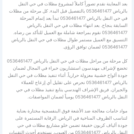
بعد المعاينة نقدم تصوراً كاملاً لمشروع مظلات في حي النفل
بالرياض 0536461477 بالتفصيل قبل البدء. كل مرحلة من مظلات
في حي النفل بالرياض 0536461477 تبدأ بعد إتمام المرحلة
السابقة بنجاح. بعد انتهاء مظلات في حي النفل بالرياض
0536461477 نقوم بمراجعة شاملة مع العميل للتأكد من رضاه.
التنسيق مع العميل مستمر طوال مظلات في حي النفل بالرياض
0536461477 لضمان توافق الرؤى.
كل مرحلة من مراحل مظلات في حي النفل بالرياض 0536461477
تخضع لإشراف مهندسون استشاريون خبراء في المجال لضمان
جودة ألواح خشبية معزولة حرارياً. أثناء تنفيذ مظلات في حي النفل
بالرياض 0536461477 نحرص على تقليل أي إزعاج للعملاء
والجيران. فريق الإشراف الهندسي يتابع تنفيذ مظلات في حي
النفل بالرياض 0536461477 يومياً لضمان المواصفات.
مواد خامات معالجة ضد الأشعة فوق البنفسجية مختارة بعناية
لتناسب الظروف المناخية في الرياض. الرقابة المستمرة على
جودة ألياف كربون خفيفة تضمن خلو مشاريع مظلات في حي
النفل بالرياض 0536461477 من العيوب. نستخدم أحدث التقنيات