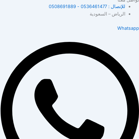
تواصل معنا
للإتصال : 0536461477 - 0508691889
الرياض – السعودية
Whatsapp