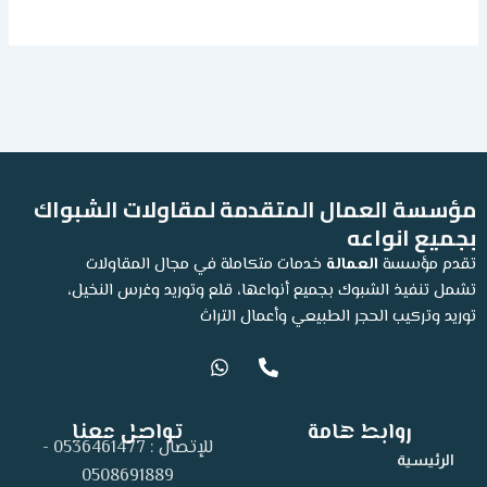
مؤسسة العمال المتقدمة لمقاولات الشبواك
بجميع انواعه
تقدم مؤسسة
العمالة
خدمات متكاملة في مجال المقاولات
تشمل تنفيذ الشبوك بجميع أنواعها، قلع وتوريد وغرس النخيل،
توريد وتركيب الحجر الطبيعي وأعمال التراث
W
P
h
h
a
o
t
n
روابط هامة
تواصل معنا
s
e
للإتصال : 0536461477 -
a
-
الرئيسية
p
a
0508691889