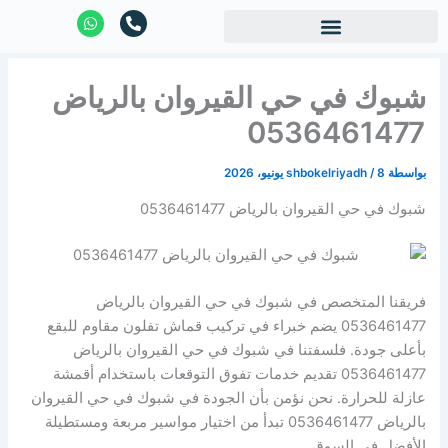
خطي
W
P
h
h
لى
a
o
لمحتوى
t
n
s
e
شبوك في حي القيروان بالرياض
a
-
p
a
p
l
0536461477
t
بواسطة
8 يونيو، 2026
/
shbokelriyadh
شبوك في حي القيروان بالرياض 0536461477
فريقنا المتخصص في شبوك في حي القيروان بالرياض
0536461477 يضم خبراء في تركيب قماش تفلون مقاوم للبقع
بأعلى جودة. فلسفتنا في شبوك في حي القيروان بالرياض
0536461477 تقديم خدمات تفوق التوقعات باستخدام أقمشة
عازلة للحرارة. نحن نؤمن بأن الجودة في شبوك في حي القيروان
بالرياض 0536461477 تبدأ من اختيار مواسير مربعة ومستطيلة
الأفضل في السوق.