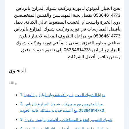
نحن الخيار الموثوق لـ توريد وتركيب شبوك المزارع بالرياض
05364614773 بفضل نخبة المهندسين والفنيين المتخصصين
ذوي الخبرة واستخدام الخشب المضغوط عالي الكثافة. نعمل
بأفضل الممارسات في توريد وتركيب شبوك المزارع بالرياض
05364614773 مع مراعاة الظروف المحلية لاختيار نايلون
صناعي مقاوم للتمزق. نسعى دائماً في توريد وتركيب شبوك
المزارع بالرياض 05364614773 إلى تقديم خدمات دقيق
ومتقن تنافس أفضل الشركات.
المحتوي
مزايا الشبوك المعدنية مع أقمشة بولي أوليفين المتينة
مزايا وعروض توريد وتركيب شبوك المزارع بالرياض
05364614773 مع أعمدة حديدية مشكلة عالية الجودة
شبوك التسوير لتحديد المساحات بـ أقمشة بوليستر مقواة
شبوك المزارع والملاعب بأفضل سبائك الألمنيوم المتينة