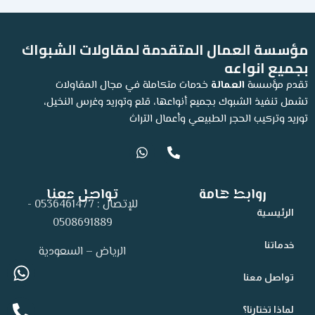
مؤسسة العمال المتقدمة لمقاولات الشبواك
بجميع انواعه
تقدم مؤسسة
العمالة
خدمات متكاملة في مجال المقاولات
تشمل تنفيذ الشبوك بجميع أنواعها، قلع وتوريد وغرس النخيل،
توريد وتركيب الحجر الطبيعي وأعمال التراث
W
P
h
h
a
o
t
n
روابط هامة
تواصل معنا
s
e
للإتصال : 0536461477 -
a
-
الرئيسية
p
a
0508691889
p
l
t
خدماتنا
الرياض – السعودية
app
ne-
تواصل معنا
alt
لماذا تختارنا؟