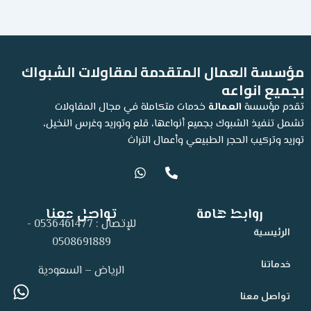
مؤسسة العمال المتقدمة لمقاولات الشبواك
بجميع انواعه
تقدم مؤسسة
العمالة
خدمات متكاملة في مجال المقاولات
تشمل تنفيذ الشبوك بجميع أنواعها، قلع وتوريد وغرس النخيل،
توريد وتركيب الحجر الطبيعي وأعمال التراث
W
P
h
h
a
o
t
n
روابط هامة
تواصل معنا
s
e
للإتصال : 0536461477 -
a
-
الرئيسية
p
a
0508691889
p
l
t
خدماتنا
الرياض – السعودية
app
ne-
تواصل معنا
alt