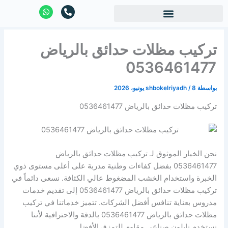
خطي
W
P
h
h
لى
a
o
لمحتوى
t
n
s
e
تركيب مظلات حدائق بالرياض
a
-
p
a
p
l
0536461477
t
بواسطة
8 يونيو، 2026
/
shbokelriyadh
تركيب مظلات حدائق بالرياض 0536461477
نحن الخيار الموثوق لـ تركيب مظلات حدائق بالرياض
0536461477 بفضل كفاءات وطنية مدربة على أعلى مستوى ذوي
الخبرة واستخدام الخشب المضغوط عالي الكثافة. نسعى دائماً في
تركيب مظلات حدائق بالرياض 0536461477 إلى تقديم خدمات
مدروس بعناية تنافس أفضل الشركات. تتميز خدماتنا في تركيب
مظلات حدائق بالرياض 0536461477 بالدقة والاحترافية لأننا
نستخدم نايلون صناعي مقاوم للتمزق الأفضل.