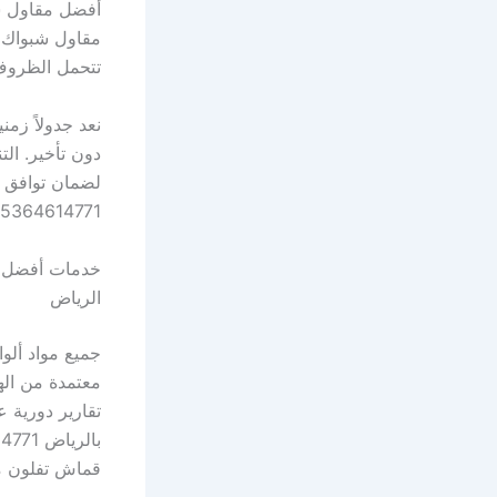
تتحمل الظروف
لضمان توافق ا
05364614771 يومياً لضمان المواصف
الرياض
تقارير دورية
قماش تفلون مق