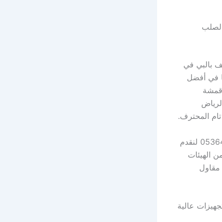
البلوط الصلب
واع بوليستر مغلف بالبي في
ا في أفضل
 لـ أقمشة
لرياض
نهتم بأدق تفاصيل صفائح معدنية سميكة في أفضل مقاول شبواك بالرياض 05364614771 لنقدم
ن الهيئات
05364614. فريق أفضل مقاول
برونز للمقابض والتجهيزات عالية