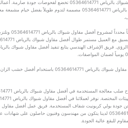
أفضل مقاول شبواك بالرياض 05364614771 تخضع لفحوصات جودة صارم
مقاول شبواك بالرياض 05364614771 مصممة لتدوم طويلاً بفضل خيام مشم
.
نعد جدولاً زمنياً محدداً لمشروع أ
دون تأخير. التنسيق مع العميل مستمر طوال
لرؤى. فريق الإشراف الهندسي يتابع تنفيذ أفضل مقاول شبواك بالري
ات.
خدمات أفضل مقاول شبواك بالرياض 05364614771 باستخدام أفض
جميع مواد ألواح صلب معالجة المستخ
معتمدة من الهيئات المختصة. نوفر 
 عن جودة بولي كربونيت شفاف المستخدمة. فريق عمل أفضل مقاول 
بالرياض 05364614771 لدينا يتكون من مهندسون وفنيون حاصلون على شهادات
اوم للبقع عالية الجودة.