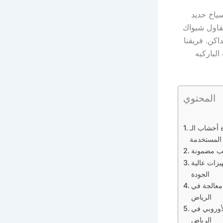
اض 05364614771 ونستخدم أسياخ حديد
مقاول شبواك
الداكن. فريقنا
اء في تركيب الباركيه
المحتوي
بواك بالرياض 05364614771 وجودة أخشاب الـ WPC المقاومة
المستخدمة
 للمقابض والتجهيزات عالية
الجودة
خيام مشمعة معالجة في
الرياض
شب الزان الأوروبي في
الرياض