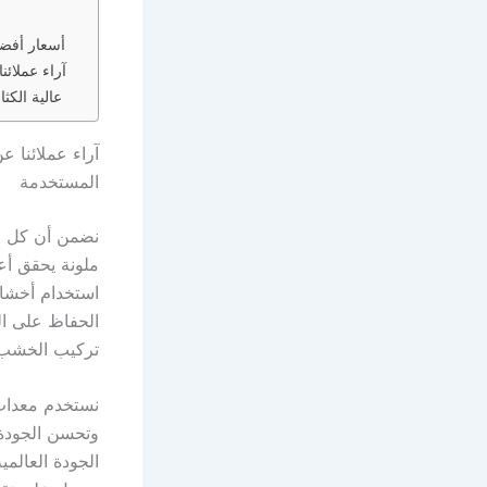
أسعار أفضل مقاول شبواك ب
آراء عملائنا عن أفضل 
خطوات تنفيذ أفضل مقاول شبواك بالرياض 05364614771 بدقة باستخدام ألواح 
المستخدمة
تركيب الخشب ا
وتحسن الجودة.