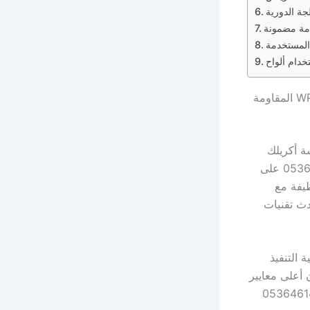
آراء عملائنا عن أفضل مقاول شبواك بالرياض 05364614771 وجودة أخشاب الـ WPC المقاومة
053646 باستخدام أقمشة أكريلك
ملونة يحقق أعلى معايير الأمان. نحرص في أفضل مقاول شبواك بالرياض 05364614771 على
لوظيفة مع
لرياض 05364614771 يستخدم أحدث تقنيات
ياض 05364614771 تسرع عملية التنفيذ
 أعلى معايير
مشاريع. كل مشروع أفضل مقاول شبواك بالرياض 05364614771