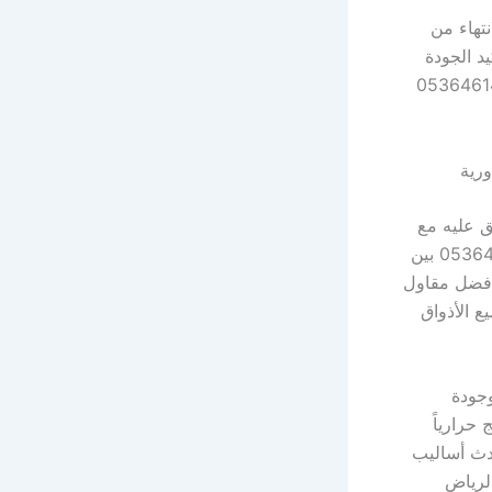
053646147 أثناء وبعد الانتهاء من
اض 05364614771 بالصور لتأكيد الجودة
 تصوراً كاملاً لمشروع أفضل مقاول شبواك بالرياض 05364614771
دول الزمني المتفق عليه مع
استخدام ستيل ستيل مقاوم للصدأ. نجمع في أفضل مقاول شبواك بالرياض 05364614771 بين
أفضل مقاول
جميع الأذواق
شبواك بالرياض 05364614771 بدقة وجودة
حرارياً
ل شبواك بالرياض 05364614771. نتبع أحدث أساليب
لرياض