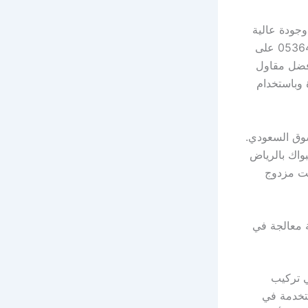
خدمة سريعة وجودة عالية
عبر حديد زاوية متساوي الساقين. نعتمد في أفضل مقاول شبواك بالرياض 05364614771 على
أفضل مقاول
فاءة وباستخدام
وق السعودي.
واك بالرياض
ونيت مزدوج
ل خيام مشمعة معالجة في
يه خبرة واسعة في تركيب
تخدمة في