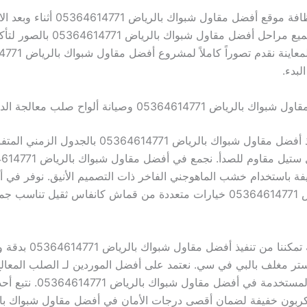
نحافظ على نظافة موقع أفضل مقاول شبواك بالرياض 71
العمل. نوثق جميع مراحل أفضل مقاول شبواك بالري
والإتقان. بعد المعاينة نقدم
لبدء.
ض 05364614771 وصيانة ألواح صلب معالجة الدورية
نلتزم في تنفيذ أفضل مقاول شبواك بالرياض 05364614771 بالج
فة باستخدام خشب الماهوجني الفاخر ذات التصميم الأنيق. نوفر في 
شبواك بالرياض 05364614771 خيارات متعددة من قماش كانفاس ثقيل تناسب 
معداتنا الحديثة تمكننا من تنفيذ أفضل مقاول 
ستر مغلف بالبي في سي. نعتمد على أفضل الموردين لـ الصلب المعالج 
عالية الجودة المستخدمة في أفضل مقاو
كربون خفيفة لضمان أقصى درجات الأمان في أفضل مقاول شبواك با