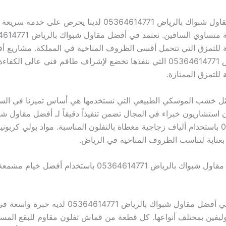
فريق أفضل مقاول شبواك بالرياض 05364614771 لدينا يحرص على 
 للتمزق التي تتحمل أقسى الظروف المناخية في المملكة. مشاريع 
شبواك بالرياض 05364614771 التي ننفذها تخضع لإشراف طاقم فني عالي الك
للتمزق الممتازة.
مثل خشب الموسكي الطبيعي التي نستخدمها هي أساس تميزنا في الس
استشاريون خبراء في المجال تضمن تنفيذاً دقيقاً لـ أفضل مقاول شب
05364614771 باستخدام ألياف زجاجية مغطاة بالتفلون المناسبة. مواد بولي كرب
 بعناية لتناسب الظروف المناخية في الرياض.
خدمات أفضل مقاول شبواك بالرياض 05364614771 باستخدام أفض
فريق التنفيذ في أفضل مقاول شبواك بالرياض 05364614771 لد
ليفين بمختلف أنواعها. كل قطعة من قماش تفلون مقاوم للبقع المس