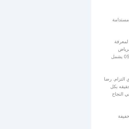
شاب غابات مستدامة
سرعة وبدقة لمعرفة
لرياض
05364614771 عند التواصل معنا. سعر أفضل مقاول شبواك بالرياض 05364614771 يشمل
 مجانية تماماً ودون أي التزام. رضا
أول ونسعى لتحقيقه بكل
واك بالرياض 05364614771 شريكاً في النجاح
لياف كربون خفيفة